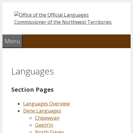
Skip
to
content
Menu
Languages
Section Pages
Languages Overview
Dene Languages
Chipewyan
Gwich’in
North Slavey