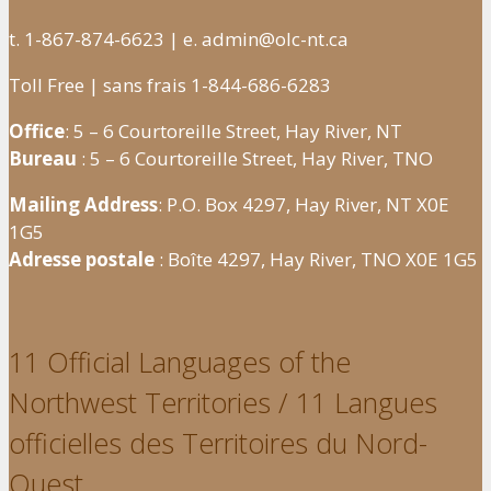
t. 1-867-874-6623 | e. admin@olc-nt.ca
Toll Free | sans frais 1-844-686-6283
Office
: 5 – 6 Courtoreille Street, Hay River, NT
Bureau
: 5 – 6 Courtoreille Street, Hay River, TNO
Mailing Address
: P.O. Box 4297, Hay River, NT X0E
1G5
Adresse postale
: Boîte 4297, Hay River, TNO X0E 1G5
11 Official Languages of the
Northwest Territories / 11 Langues
officielles des Territoires du Nord-
Ouest