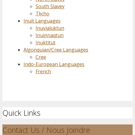
South Slavey
Tłı̨chǫ
Inuit Languages
Inuvialuktun
Inuinnaqtun
Inuktitut
Algonquian/Cree Languages
Cree
Indo-European Languages
French
Quick Links
Contact Us / Nous Joindre