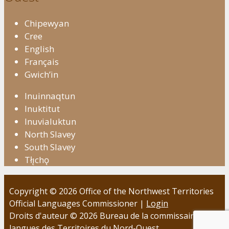
Chipewyan
Cree
English
Français
Gwich’in
Inuinnaqtun
Inuktitut
Inuvialuktun
North Slavey
South Slavey
Tłı̨chǫ
Copyright © 2026 Office of the Northwest Territories
Official Languages Commissioner |
Login
Droits d'auteur © 2026 Bureau de la commissaire aux
langues des Territoires du Nord-Ouest.