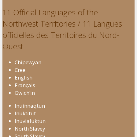
11 Official Languages of the
Northwest Territories / 11 Langues
officielles des Territoires du Nord-
Ouest
Chipewyan
Cree
English
Français
Gwich’in
Inuinnaqtun
Inuktitut
Inuvialuktun
North Slavey
South Slavey