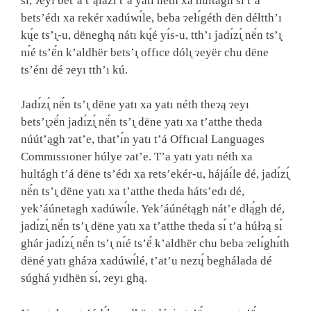
sı́, ɂeyı bet’á t’ąlázı́ t’a yatı néth xa húltágh sı́ t’á
bets’édı xa rekér xadúwı́le, beba ɂełı́géth dën déłtth’ı
kų́e ts’ı̨-u, dëneghą nátı kų́é yı́s-u, tth’ı jadı́zı̨́ në́n ts’ı̨
nı́é ts’ë́n k’aldhër bets’ı̨ offıce dólı̨ ɂeyër chu dëne
ts’énı dé ɂeyı tth’ı kú.
Jadı́zı̨́ në́n ts’ı̨ dëne yatı xa yatı néth theɂą ɂeyı
bets’ı̨ɂë́n jadı́zı̨́ në́n ts’ı̨ dëne yatı xa t’atthe theda
núút’ągh ɂat’e, that’ı́n yatı t’á Offıcıal Languages
Commıssıoner húlye ɂat’e. T’a yatı yatı néth xa
hultágh t’á dëne ts’édı xa rets’ekér-u, hájáı́le dé, jadı́zı̨́
në́n ts’ı̨ dëne yatı xa t’atthe theda háts’edı dé,
yek’áúnetagh xadúwı́le. Yek’áúnétągh nát’e dłą́gh dé,
jadı́zı̨́ në́n ts’ı̨ dëne yatı xa t’atthe theda sı́ t’a húłɂą sı́
ghár jadı́zı̨́ në́n ts’ı̨ nı́é ts’ë́ k’aldhër chu beba ɂelı́ghı́th
dëné yatı gháɂa xadúwı́lé, t’at’u nezų́ beghálada dé
súghá yıdhën sı́, ɂeyı ghą.