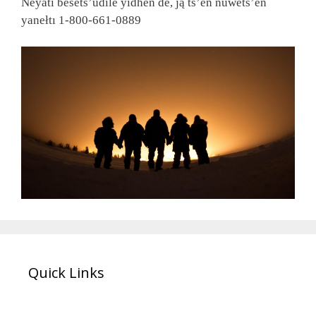
Neyatı besets’údı́le yıdhën dé, ją ts’ë́n nuwets’ë́n
yanełtı 1-800-661-0889
Quick Links