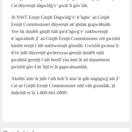
t’at diiyeenjit dàgwìdįį’e’ gwik’ìt gòo’àih.
Jii NWT Eenjit Ginjih Dàgwìdįį’e’ k’ìighe’ aii Ginjih
Eenjit Commissioner diiyeenjit ak’ąhdak gogwàłtsàih.
Yee’òk duulèh ginjih hàh gwit’àgwįį’e’ nakhweenjit
tr’agwahtsih jì’ aii Ginjih Eenjit Commissioner zrit gwizhìt
kànìtii eenjit t’aih nakhweenjit gòonlìh. Gwizhìt gwinaa’ii
tł’ee jidìi diiyeenjit gwiteezyaa geenjit duulèh ejùk
gwahtsii geenjit t’aih heedi’yàa ànts’àt aii department
gwizhìt gòo Łitr’ìljil ts’àt gagwahaandàk.
Akòhts’ants’àt jidìi t’aih hoh’ii ànts’àt gàh nàgògwįį’aih jì’
t’at aii Ginjih Eenjit Commissioner nilii vàh goondàk, jii
ihdichih ts’àt 1-800-661-0899.