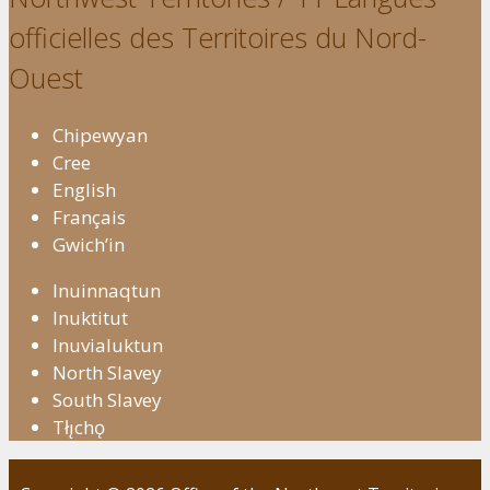
officielles des Territoires du Nord-
Ouest
Chipewyan
Cree
English
Français
Gwich’in
Inuinnaqtun
Inuktitut
Inuvialuktun
North Slavey
South Slavey
Tłı̨chǫ