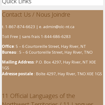
Quick Links
Contact Us / Nous Joindre
t. 1-867-874-6623 | e. admin@olc-nt.ca
Toll Free | sans frais 1-844-686-6283
Office
: 5 – 6 Courtoreille Street, Hay River, NT
Bureau
: 5 – 6 Courtoreille Street, Hay River, TNO
Mailing Address
: P.O. Box 4297, Hay River, NT X0E
1G5
Adresse postale
: Boîte 4297, Hay River, TNO X0E 1G5
11 Official Languages of the
Northwest Territories / 11 Langues