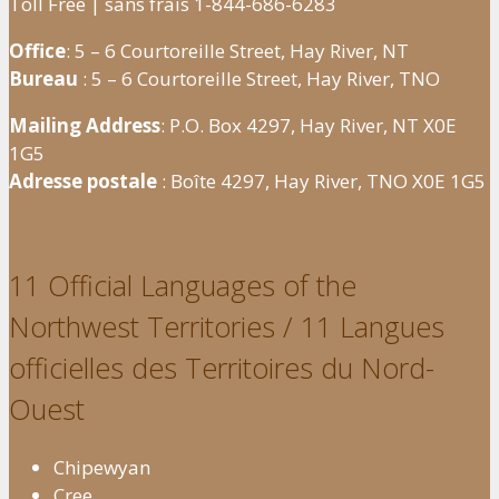
Toll Free | sans frais 1-844-686-6283
Office
: 5 – 6 Courtoreille Street, Hay River, NT
Bureau
: 5 – 6 Courtoreille Street, Hay River, TNO
Mailing Address
: P.O. Box 4297, Hay River, NT X0E
1G5
Adresse postale
: Boîte 4297, Hay River, TNO X0E 1G5
11 Official Languages of the
Northwest Territories / 11 Langues
officielles des Territoires du Nord-
Ouest
Chipewyan
Cree