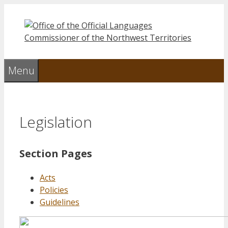
Skip
to
content
Menu
Legislation
Section Pages
Acts
Policies
Guidelines