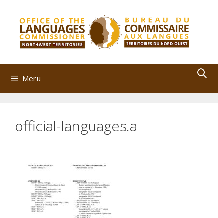
Skip
to
content
Menu
official-languages.a