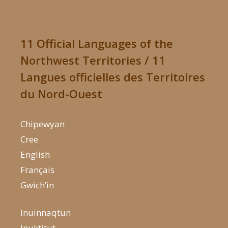
11 Official Languages of the
Northwest Territories / 11
Langues officielles des Territoires
du Nord-Ouest
Chipewyan
Cree
English
Français
Gwich’in
Inuinnaqtun
Inuktitut