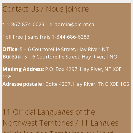
Contact Us / Nous Joindre
t. 1-867-874-6623 | e. admin@olc-nt.ca
Toll Free | sans frais 1-844-686-6283
Office
: 5 – 6 Courtoreille Street, Hay River, NT
Bureau
: 5 – 6 Courtoreille Street, Hay River, TNO
Mailing Address
: P.O. Box 4297, Hay River, NT X0E
1G5
Adresse postale
: Boîte 4297, Hay River, TNO X0E 1G5
11 Official Languages of the
Northwest Territories / 11 Langues