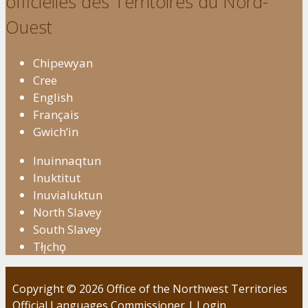
officielles des Territoires du Nord-
Ouest
Chipewyan
Cree
English
Français
Gwich’in
Inuinnaqtun
Inuktitut
Inuvialuktun
North Slavey
South Slavey
Tłı̨chǫ
Copyright © 2026 Office of the Northwest Territories
Official Languages Commissioner |
Login