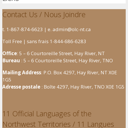
Contact Us / Nous Joindre
t. 1-867-874-6623 | e. admin@olc-nt.ca
Toll Free | sans frais 1-844-686-6283
Office
: 5 – 6 Courtoreille Street, Hay River, NT
Bureau
: 5 – 6 Courtoreille Street, Hay River, TNO
Mailing Address
: P.O. Box 4297, Hay River, NT X0E
1G5
Adresse postale
: Boîte 4297, Hay River, TNO X0E 1G5
11 Official Languages of the
Northwest Territories / 11 Langues