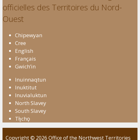
officielles des Territoires du Nord-
Ouest
Chipewyan
Cree
English
Français
Gwich’in
Inuinnaqtun
Inuktitut
Inuvialuktun
North Slavey
South Slavey
Tłı̨chǫ
Copyright © 2026 Office of the Northwest Territories