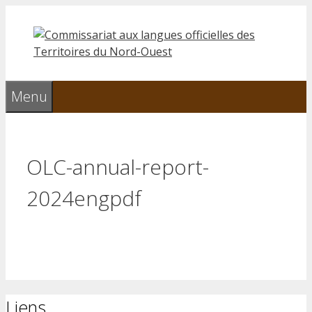
Aller
au
contenu
Menu
OLC-annual-report-
2024engpdf
Liens