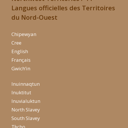
Langues officielles des Territoires
du Nord-Ouest
Chipewyan
Cree
English
Français
Gwich’in
Inuinnaqtun
Inuktitut
Inuvialuktun
North Slavey
South Slavey
Tłı̨chǫ