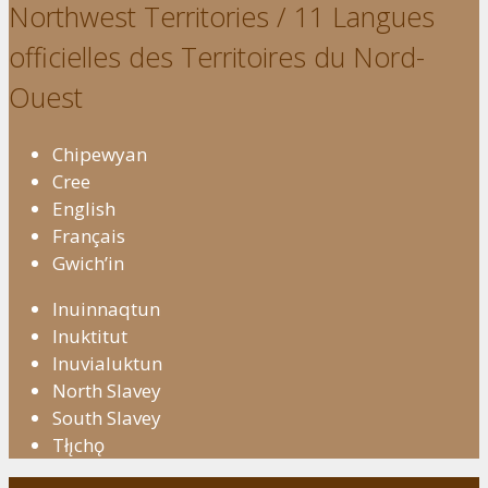
Northwest Territories / 11 Langues
officielles des Territoires du Nord-
Ouest
Chipewyan
Cree
English
Français
Gwich’in
Inuinnaqtun
Inuktitut
Inuvialuktun
North Slavey
South Slavey
Tłı̨chǫ