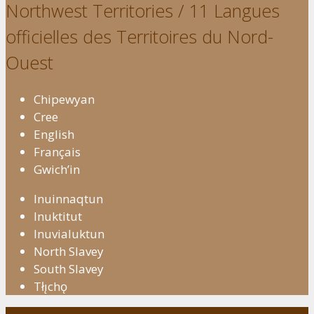
Northwest Territories / 11 Langues
officielles des Territoires du Nord-
Ouest
Chipewyan
Cree
English
Français
Gwich’in
Inuinnaqtun
Inuktitut
Inuvialuktun
North Slavey
South Slavey
Tłı̨chǫ