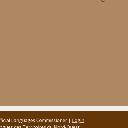
Official Languages Commissioner |
Login
angues des Territoires du Nord-Ouest.