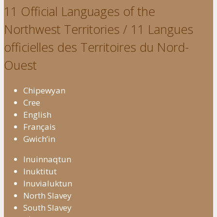
11 Official Languages of the
Northwest Territories / 11 Langues
officielles des Territoires du Nord-
Ouest
Chipewyan
Cree
English
Français
Gwich’in
Inuinnaqtun
Inuktitut
Inuvialuktun
North Slavey
South Slavey