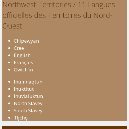
Northwest Territories / 11 Langues
officielles des Territoires du Nord-
Ouest
Chipewyan
Cree
English
Français
Gwich’in
Inuinnaqtun
Inuktitut
Inuvialuktun
North Slavey
South Slavey
Tłı̨chǫ